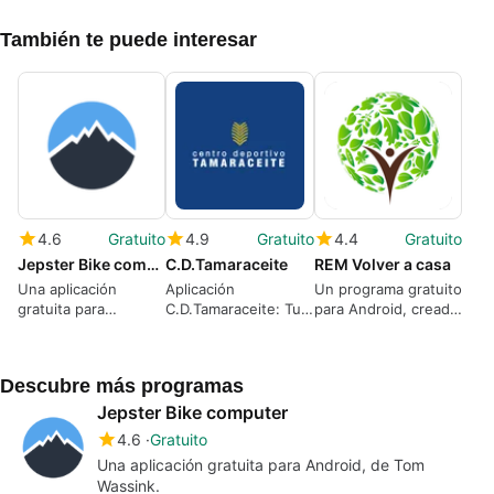
También te puede interesar
4.6
Gratuito
4.9
Gratuito
4.4
Gratuito
Jepster Bike computer
C.D.Tamaraceite
REM Volver a casa
Una aplicación
Aplicación
Un programa gratuito
gratuita para
C.D.Tamaraceite: Tu
para Android, creado
Android, de Tom
gimnasio en el móvil
por Espacio de
Wassink.
Formación en Salud y
Psicoterapia.
Descubre más programas
Jepster Bike computer
4.6
Gratuito
Una aplicación gratuita para Android, de Tom
Wassink.