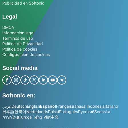
Publicidad en Softonic
Legal
DMCA
Información legal
Términos de uso
Política de Privacidad
Política de cookies
Configuración de cookies
Social media
Softonic en:
عربي
Deutsch
English
Español
Français
Bahasa Indonesia
Italiano
日本語
한국어
Nederlands
Polski
Português
Русский
Svenska
ภาษาไทย
Türkçe
Tiếng Việt
中文